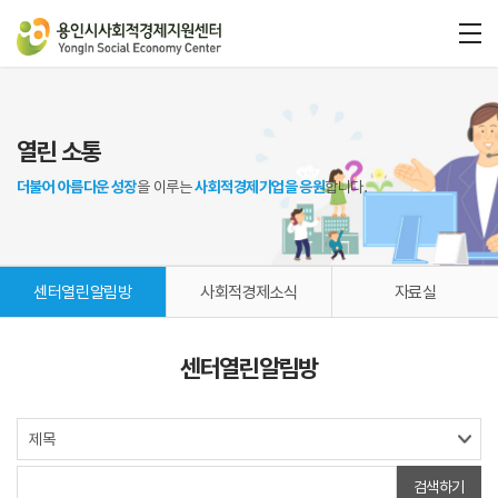
열린 소통
더불어 아름다운 성장
을 이루는
사회적경제기업을 응원
합니다.
센터열린알림방
사회적경제소식
자료실
센터열린알림방
검색하기