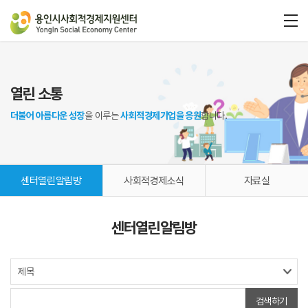
열린 소통
더불어 아름다운 성장
을 이루는
사회적경제기업을 응원
합니다.
센터열린알림방
사회적경제소식
자료실
센터열린알림방
검색하기