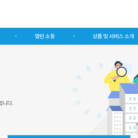
열린 소통
상품 및 서비스 소개
센터열린알림방
업종별
사회적경제소식
유형별
자료실
합니다.