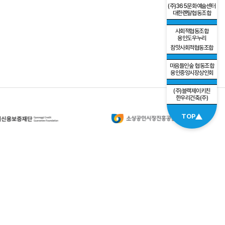
(주)365문화예술센터
대한렌탈협동조합
사회적협동조합
용인도우누리
참맛사회적협동조합
마음들인숲 협동조합
용인중앙시장상인회
(주)블랙제이키친
한우리건축(주)
TOP
개인정보처리방침
이메일무단수집거부