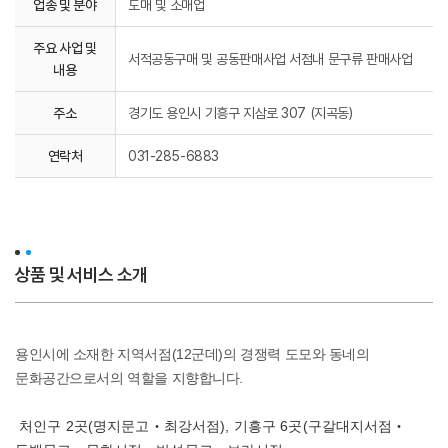
업종 및 분야
도매 및 소매업
주요 사업 및
서적공동구매 및 공동판매사업 서점내 문구류 판매사업
내용
주소
경기도 용인시 기흥구 지삼로 307 (지곡동)
연락처
031-285-6883
상품 및 서비스 소개
용인시에 소재한 지역서점(12군데)의 경쟁력 도모와 동네의
문화공간으로서의 역할을 지향합니다.
처인구
2
곳
(
명지문고‧최강서점
),
기흥구
6
곳
(
구갈대지서점‧