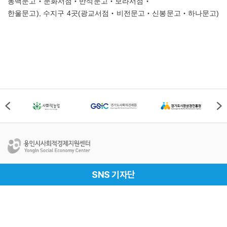
동백문고‧문화서점‧반석문고‧보라서점‧
한울문고
),
수지구
4
곳
(
광교서점‧비전문고‧신봉문고‧하나문고
)
용인시사회적경제지원센터
SNS 기자단
Address
경기도 용인시 처인구 중부대로 1161번길 69-1, 용인시
사회적경제지원센터(17019)
Tel
031-337-2528
Fax
031-337-2529
개인정보처리방침
이메일무단수집거부