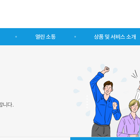
열린 소통
상품 및 서비스 소개
센터열린알림방
업종별
사회적경제소식
유형별
자료실
합니다.