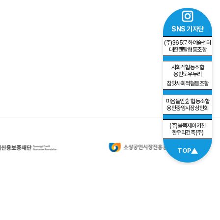
SNS 기자단
(주)365문화예술센터
대한렌탈협동조합
사회적협동조합
용인도우누리
참맛사회적협동조합
마음들인숲 협동조합
용인중앙시장상인회
(주)블랙제이키친
한우리건축(주)
TOP
개인정보처리방침
이메일무단수집거부