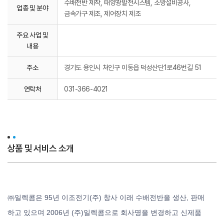
수배전반 제작, 태양광발전시스템, 소방설비공사,
업종 및 분야
금속가구 제조, 제어장치 제조
주요 사업 및
내용
주소
경기도 용인시 처인구 이동읍 덕성산단1로46번길 51
연락처
031-366-4021
상품 및 서비스 소개
㈜일렉콤은 95년 이조전기(주) 창사 이래 수배전반을 생산, 판매
하고 있으며 2006년 (주)일렉콤으로 회사명을 변경하고 신제품