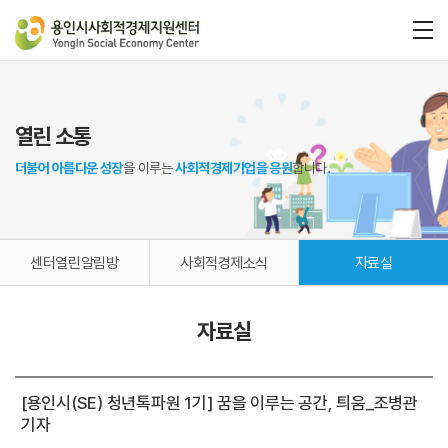
열린 소통
더불어 아름다운 성장
을 이루는
사회적경제기업을 응원
합니다.
센터열린알림방
사회적경제소식
자료실
자료실
[용인시(SE) 청년톡파원 1기] 꿈을 이루는 공간, 틔움_조병관
기자