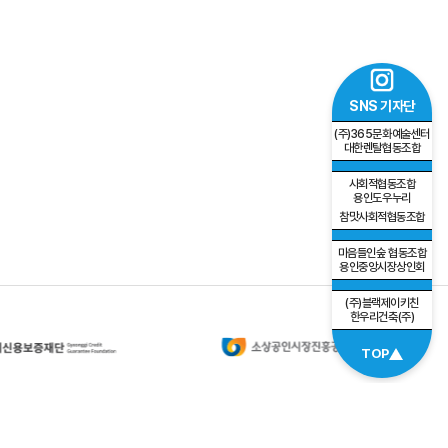
SNS 기자단
(주)365문화예술센터
대한렌탈협동조합
사회적협동조합
용인도우누리
참맛사회적협동조합
마음들인숲 협동조합
용인중앙시장상인회
(주)블랙제이키친
한우리건축(주)
TOP