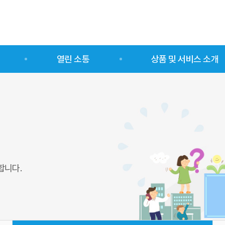
열린 소통
상품 및 서비스 소개
센터열린알림방
업종별
사회적경제소식
유형별
자료실
합니다.