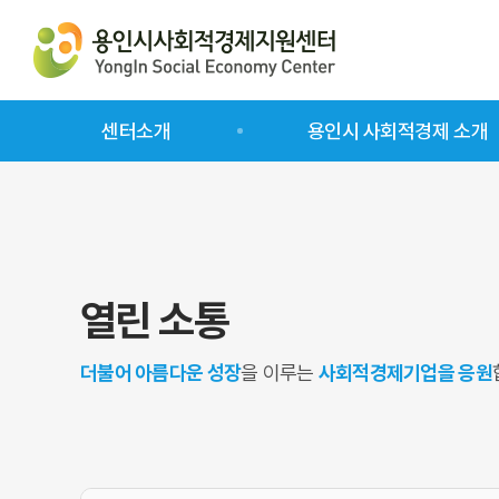
센터소개
용인시 사회적경제 소개
인사말
인증사회적기업
센터소개
예비사회적기업
센터사업 소개
사회적협동조합
열린 소통
오시는 길
일반협동조합
마을기업
더불어 아름다운 성장
을 이루는
사회적경제기업을 응원
자활기업
사회적경제기업 리스트