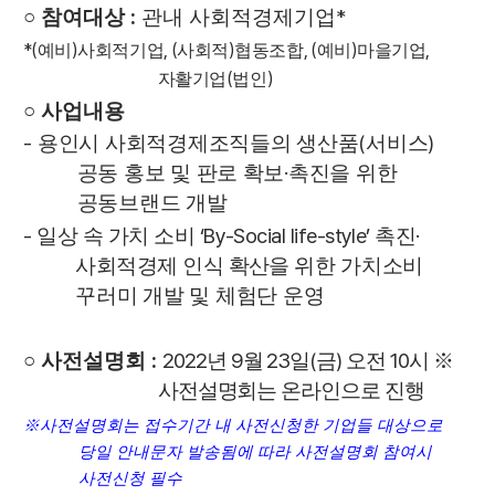
:
*
○
참여대상
관내 사회적경제기업
*(
)
, (
)
, (
)
,
예비
사회적기업
사회적
협동조합
예비
마을기업
(
)
자활기업
법인
○
사업내용
-
(
)
용인시 사회적경제조직들의 생산품
서비스
·
공동 홍보 및 판로 확보
촉진을 위한
공동브랜드 개발
-
‘By-Social life-style’
·
일상 속 가치 소비
촉진
사회적경제 인식 확산을 위한
가치소비
꾸러미 개발 및 체험단 운영
:
2022
9
23
(
)
10
○
사전설명회
년
월
일
금
오전
시
※
사전설명회는 온라인으로 진행
※
사전설명회는 접수기간 내 사전신청한 기업들 대상으로
당일 안내문자 발송됨에 따라 사전설명회 참여시
사전신청 필수