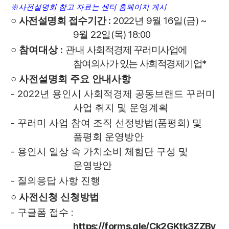
※
사전설명회 참고 자료는 센터 홈페이지 게시
:
2022
9
16
(
) ~
○
사전설명회 접수기간
년
월
일
금
9
22
(
) 18:00
월
일
목
:
○
참여대상
관내
사회적경제 꾸러미사업에
*
참여의사가 있는 사회적경제기업
○
사전설명회 주요 안내사항
- 2022
년 용인시 사회적경제 공동브랜드 꾸러미
사업 취지 및 운영계획
-
(
)
꾸러미 사업 참여 조직 선정방법
품평회
및
품평회 운영방안
-
용인시 일상 속 가치소비 체험단 구성 및
운영방안
-
질의응답 사항 진행
○
사전신청 신청방법
-
:
구글폼 접수
https://forms.gle/Ck2GKtk3ZZBy