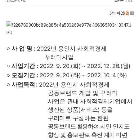
2022-10-12
조회수
782
첨부파일
(
2
)
:
2022
○
사 업 명
년 용인시 사회적경제
꾸러미사업
:
2022. 9. 20.(
) ~ 2022. 12. 26.(
)
○
사업기간
화
월
:
2022. 9. 20.(
) ~ 2022. 10. 4.(
)
○ 모집
기간
화
화
:
2022
○
사업목적
년 용인시 사회적경제
공동브랜드 개발 및 꾸러미
사업은
관내 사회적
경제기업에서
(
)
생산된 상품
서비스
등을
꾸러미로 구성하는 한편
공동브랜드 활용하여 시민 인지도
·
향상 및 홍보
판로 촉진 계기 마련