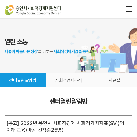
열린 소통
더불어 아름다운 성장
을 이루는
사회적경제기업을 응원
합니다.
센터열린알림방
사회적경제소식
자료실
센터열린알림방
[공고] 2022년 용인시 사회적경제 사회적가치지표(SVI)의
이해 교육(마감:선착순25명)