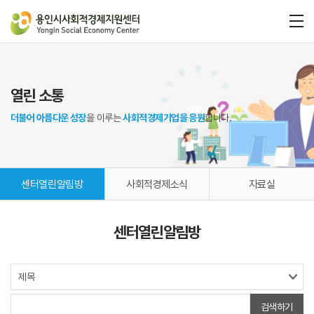
열린 소통
더불어 아름다운 성장
을 이루는
사회적경제기업을 응원
합니다.
센터열린알림방
사회적경제소식
자료실
센터열린알림방
검색하기