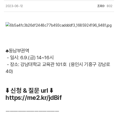
2023-06-12
조회수
802
♣동남부권역
- 일시: 6.9.(금) 14~16시
- 장소: 강남대학교 교육관 101호
(용인시 기흥구 강남로
40)
⬇️ 신청 & 질문 url ⬇️
https://me2.kr/jdBif
ㅡㅡㅡㅡㅡㅡㅡㅡㅡㅡㅡㅡㅡ