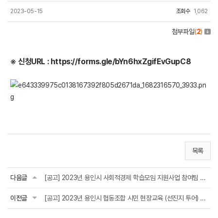
2023-05-15
조회수
1,062
첨부파일
(
2
)
※ 신청URL
:
​https://forms.gle/bYn6hxZgifEvGupC8
목록
다음글
[공고] 2023년 용인시 사회적경제 학습모임 지원사업 참여팀 추가 모집(~5.1.(월) 마...
이전글
[공고] 2023년 용인시 협동조합 시민 현장교육 (선진지 투어) 모집(~5.14.(일) 마감)