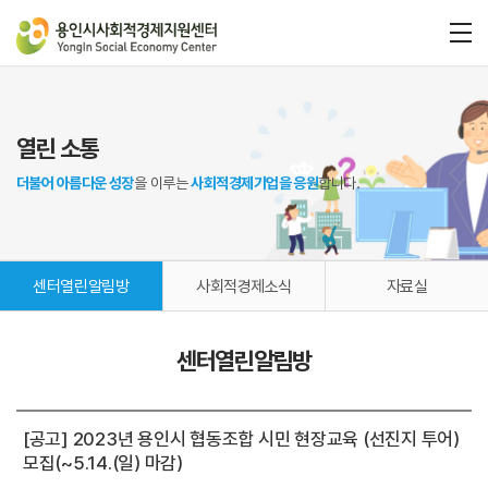
열린 소통
더불어 아름다운 성장
을 이루는
사회적경제기업을 응원
합니다.
센터열린알림방
사회적경제소식
자료실
센터열린알림방
[공고] 2023년 용인시 협동조합 시민 현장교육 (선진지 투어)
모집(~5.14.(일) 마감)