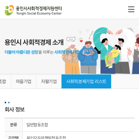
용인시 사회적경제 소개
더불어 아름다운 성장
을 이루는
사회적경제기업을 응원
합니다.
조합
마을기업
자활기업
사회적경제기업 리스트
회사 정보
분류
일반협동조합
기업명
용인모두의햇빛협동조합