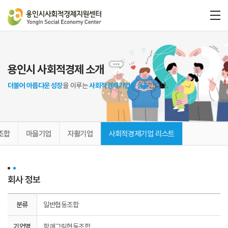
용인시 사회적경제 소개
더불어 아름다운 성장
을 이루는
사회적경제기업을 응원
합니다.
조합
마을기업
자활기업
사회적경제기업 리스트
회사 정보
분류
일반협동조합
기업명
함께그림협동조합