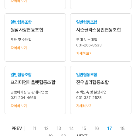
자세히 보기
일반협동조합
일반협동조합
원삼사랑협동조합
시즌글라스용인협동조합
도매 및 소매업
도매 및 소매업
031-266-8533
자세히 보기
자세히 보기
일반협동조합
일반협동조합
프리미엄아울렛협동조합
진우빌라협동조합
공동마케팅 및 판매사업 등
주택신축 및 분양사업
031-204-4666
031-337-2528
자세히 보기
자세히 보기
PREV
11
12
13
14
15
16
17
18