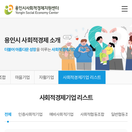
용인시 사회적경제 소개
더불어 아름다운 성장
을 이루는
사회적경제기업을 응원
합니다.
조합
마을기업
자활기업
사회적경제기업 리스트
사회적경제기업 리스트
전체
인증사회적기업
예비사회적기업
사회적협동조합
일반협동조합