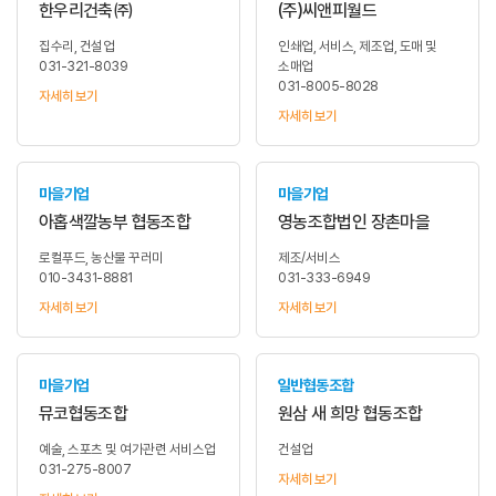
한우리건축㈜
(주)씨앤피월드
집수리, 건설업
인쇄업, 서비스, 제조업, 도매 및
031-321-8039
소매업
031-8005-8028
자세히 보기
자세히 보기
마을기업
마을기업
아홉색깔농부 협동조합
영농조합법인 장촌마을
로컬푸드, 농산물 꾸러미
제조/서비스
010-3431-8881
031-333-6949
자세히 보기
자세히 보기
마을기업
일반협동조합
뮤코협동조합
원삼 새 희망 협동조합
예술, 스포츠 및 여가관련 서비스업
건설업
031-275-8007
자세히 보기