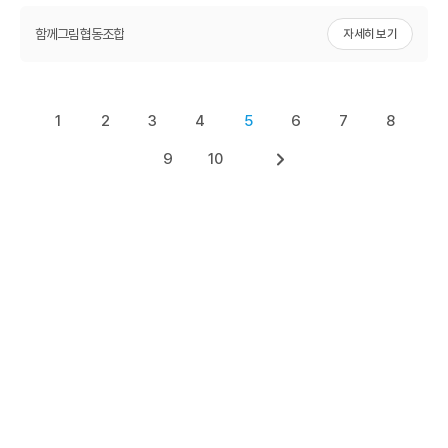
함께그림협동조합
자세히 보기
1
2
3
4
5
6
7
8
9
10